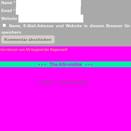
Name
*
Email
*
Website
Name, E-Mail-Adresse und Website in diesem Browser fü
speichern.
«
Am Herzen von AN beginnt die Regenzeit!
• • •
The AN
•
visible
• • •
Contact
Privacy Policy