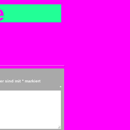
e
der sind mit
*
markiert
tar
*