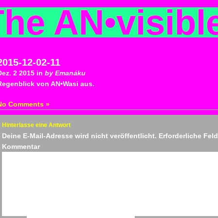
The AN
•
visibl
2015-12-02-11
Dez. 2 2015 in
by Emanáku
Regenblick von AN•Wasi aus.
No Comments »
Hinterlasse eine Antwort
Deine E-Mail-Adresse wird nicht veröffentlicht.
Erforderliche Fel
Kommen