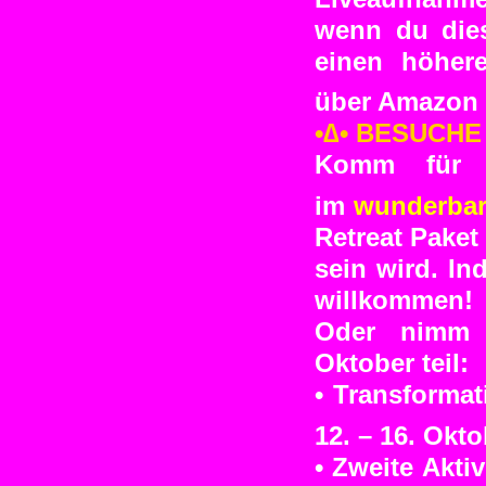
wenn du dies
einen höher
über Amazon b
•∆• BESUCHE
Komm für 
im
wunderbar
Retreat Paket
sein wird. I
willkommen!
Oder nimm a
Oktober teil:
• Transforma
12. – 16. Okt
• Zweite Akti