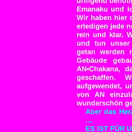
dringend benöti
Emanaku und ic
Wir haben hier d
erledigen jede 
rein und klar. 
und tun unser 
getan werden 
Gebäude gebau
AN•Chakana, d
geschaffen.
aufgewendet, u
von AN einzul
wunderschön ges
Aber das Herz
…
ES IST FÜR 