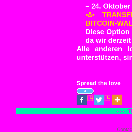
– 24. Oktobe
•∆• TRANS
BITCOIN-WA
Diese Option
da wir derzei
Alle anderen 
unterstützen, s
Spread the love
3
• • •
T
Contac