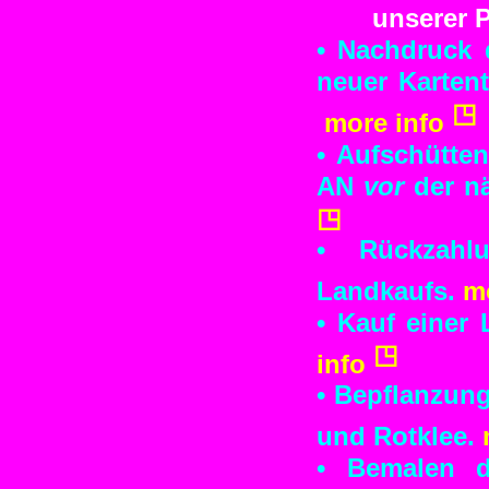
unserer P
• Nachdruck 
neuer Kartent
more info
• Aufschütte
AN
vor
der nä
• Rückzahl
Landkaufs.
m
• Kauf einer
info
• Bepflanzun
und Rotklee.
• Bemalen d