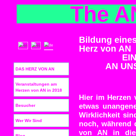
The A
Bildung eines
Herz von AN
EI
AN UNS
DAS HERZ VON AN
Veranstaltungen am
Herzen von AN in 2018
Hier im Herzen 
etwas unangene
Besucher
Wirklichkeit si
Wer Wir Sind
noch, während 
von AN in die
Blog