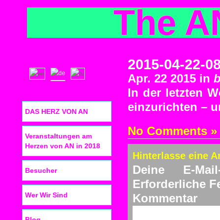
The A
2015-04-22-0
Apr. 22 2015 in
In der letzten 
einzurichten – u
DAS HERZ VON AN
No Comments »
Veranstaltungen am
Herzen von AN in 2018
Hinterlasse eine A
Deine E-Mail
Besucher
Erforderliche F
Wer Wir Sind
Ko
Blog