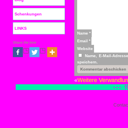
Schenkungen
LINKS
Name
*
Email
*
Share the love
Website
Name, E-Mail-Adress
speichern.
«
Weitere Verwandlu
• • •
T
Contac