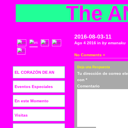
The A
2016-08-03-11
Ago 4 2016 in
by emanaku
No Comments »
Deja una Respuesta
EL CORAZÓN DE AN
Tu dirección de correo el
con
*
Co
Eventos Especiales
En este Momento
Visitas