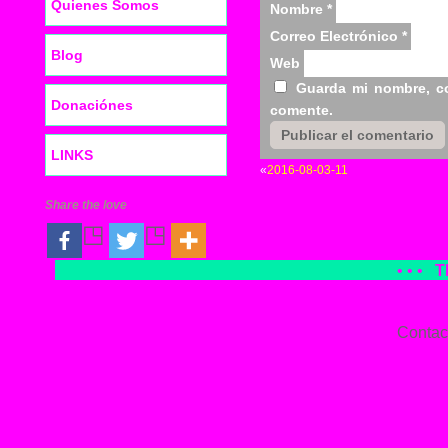
Quienes Somos
Nombre
*
Correo Electrónico
*
Blog
Web
Guarda mi nombre, co
Donaciónes
comente.
LINKS
«
2016-08-03-11
Share the love
• • •
T
Contac