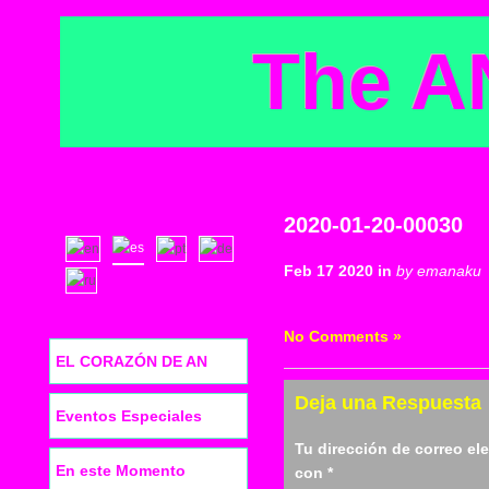
The A
2020-01-20-00030
Feb 17 2020 in
by emanaku
No Comments »
EL CORAZÓN DE AN
Deja una Respuesta
Eventos Especiales
Tu dirección de correo el
En este Momento
con
*