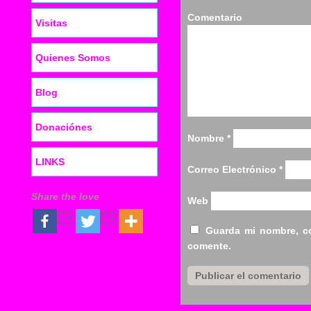
Co
Visitas
Quienes Somos
Blog
Donaciónes
Nombre
*
LINKS
Correo Electrónico
*
Share the love
Web
Guarda mi nombre, co
comente.