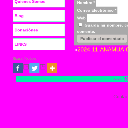
Quienes Somos
Nombre
*
Correo Electrónico
*
Blog
Web
Guarda mi nombre, co
Donaciónes
comente.
LINKS
«
2024-11-ANAMUA-0
Share the love
• • •
T
Contac