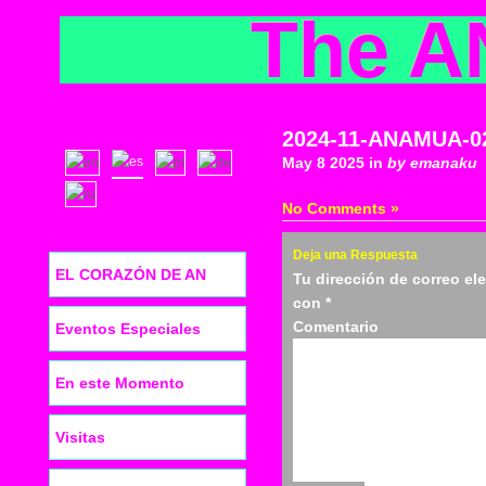
The A
2024-11-ANAMUA-0
May 8 2025 in
by emanaku
No Comments »
Deja una Respuesta
EL CORAZÓN DE AN
Tu dirección de correo el
con
*
Co
Eventos Especiales
En este Momento
Visitas