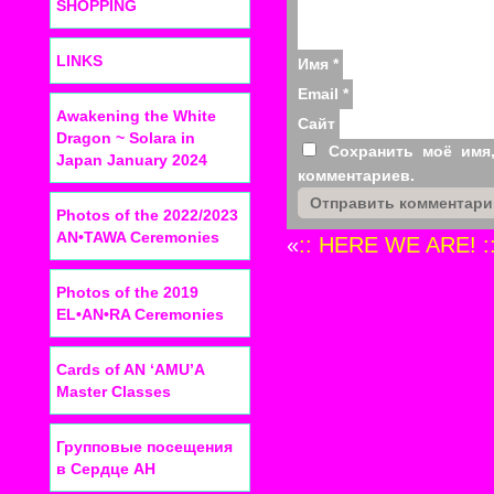
SHOPPING
LINKS
Имя
*
Email
*
Awakening the White
Сайт
Dragon ~ Solara in
Сохранить моё имя
Japan January 2024
комментариев.
Photos of the 2022/2023
AN•TAWA Ceremonies
«
:: HERE WE ARE! :: 
Photos of the 2019
EL•AN•RA Ceremonies
Cards of AN ‘AMU’A
Master Classes
Групповые посещения
в Сердце АН