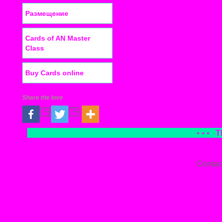
Размещение
Cards of AN Master
Class
Buy Cards online
Share the love
• • •
T
Contac