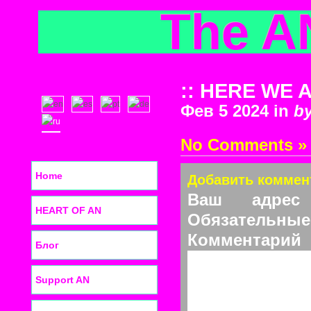
The A
:: HERE WE AR
Фев 5 2024 in
b
No Comments »
Home
Добавить коммен
Ваш адрес 
HEART OF AN
Обязательные
Ком
Блог
Support AN