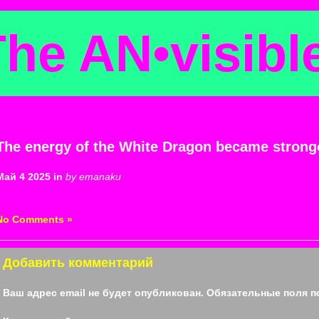
The AN
•
visibl
The energy of the White Dragon became stronge
Май 4 2025 in
by emanaku
No Comments »
Добавить комментарий
Ваш адрес email не будет опубликован.
Обязательные поля 