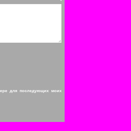
арий
*
узере для последующих моих