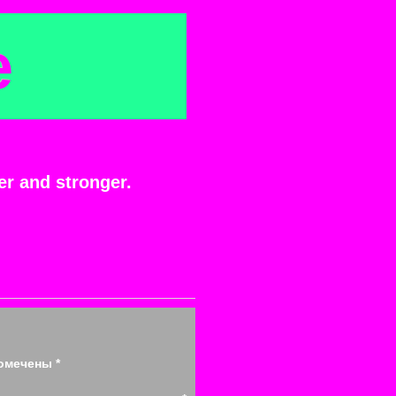
e
r and stronger.
помечены
*