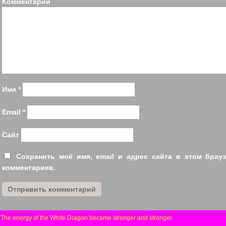
Коммент
Имя
*
Email
*
Сайт
Сохранить моё имя, email и адрес сайта в этом бра
комментариев.
«
The energy of the White Dragon became stronger and stronger.