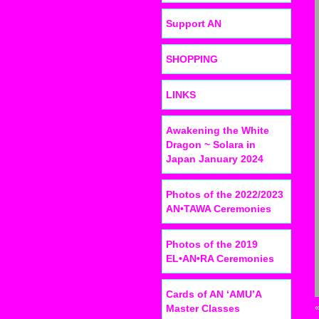
Support AN
SHOPPING
LINKS
Awakening the White
Dragon ~ Solara in
Japan January 2024
Photos of the 2022/2023
AN•TAWA Ceremonies
Photos of the 2019
EL•AN•RA Ceremonies
Cards of AN ‘AMU’A
Master Classes