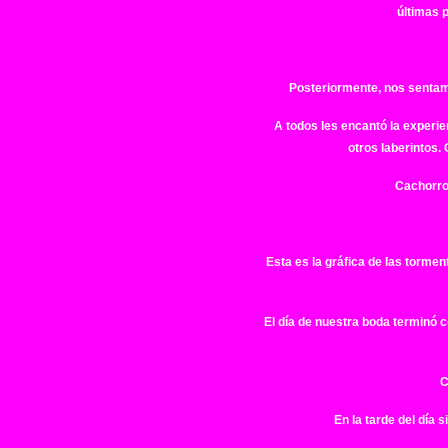
últimas 
Posteriormente, nos sentam
A todos les encantó la experi
otros laberintos.
Cachorro 
Esta es la gráfica de las torme
El día de nuestra boda terminó 
C
En la tarde del día