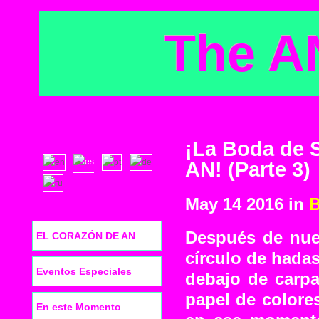
The A
¡La Boda de 
AN! (Parte 3)
May 14 2016 in
B
Después de nues
EL CORAZÓN DE AN
círculo de hada
Eventos Especiales
debajo de carp
papel de colore
En este Momento