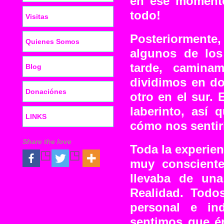
en ese momento
todo!
Visitas
Posteriormente
Quienes Somos
algunos de los
tarde, camina
Blog
dividimos en do
Donaciónes
otro en el sur.
laberinto, así
LINKS
cómo nos sentir
Share the love
Toda la experie
muy conscient
llevaba de un
Realidad. Todo
personal e ind
sentimos que é