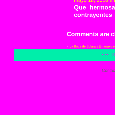
mayo 18, 2016 a 
Que hermosa 
contrayentes
Comments are c
«
¡La Boda de Solara y Emanáku en
• • •
T
Contac