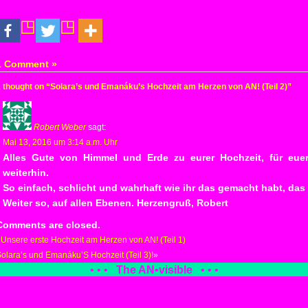
1 Comment »
 thought on “Solara’s und Emanáku’s Hochzeit am Herzen von AN! (Teil 2)”
Robert Weber
sagt:
Mai 13, 2016 um 3:14 a.m. Uhr
Alles Gute von Himmel und Erde zu eurer Hochzeit, für eue
weiterhin.
So einfach, schlicht und wahrhaft wie ihr das gemacht habt, das
Weiter so, auf allen Ebenen. Herzengruß, Robert
Comments are closed.
«
Unsere erste Hochzeit am Herzen von AN! (Teil 1)
olara’s und Emanáku’S Hochzeit (Teil 3)!
»
• • •
The AN
•
visible
• • •