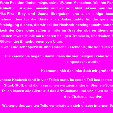
Wahre Position finden möge, seine Wahren Menschen, Wahren Pa
Schließlich stiegen Emanáku und ich vom AN•Chakana herunter
Pika-Pika. Eloy und Juana übergaben uns allen einige beso
insbesondere für die Gäste – als Ankerpunkte für die ganz sp
Vereinigung dienen, die wir bei der Hochzeit hereingebracht hatte
Nach der Zeremonie saßen wir alle im Gras der oberen Ebene u
spielten etwas Musik mit unseren heiligen Trommeln, tibetischen 
Stöcken der Eingeborenen von Uluru.
Es war eine sehr spezielle und einfache Zeremonie, die von allen
Die Zeremonie begann damit, dass die vier heiligen Stäbe vo
eingesteckt wurden
Keenuane hält den Inka-Stab mit großer 
Unsere Hochzeit fand in vier Teilen statt. Im ersten Teil bedeckt
Stück Stoff, und dann sprachen wir zueinander in Sternen-Spr
Teilen kamen alle Gäste auf das AN•Chakana und verließen so, d
das Chakana machten.
Während des zweiten Teils verheirateten sich unsere internen