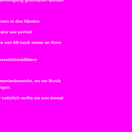
n Vereinigung geschaffen wurden
Blumen in den Händen
atur war perfekt
en von AN noch immer an ihren
osenblütenblättern
emonienbereichs, wo wir Musik
angen.
atürlich wollte sie erst einmal