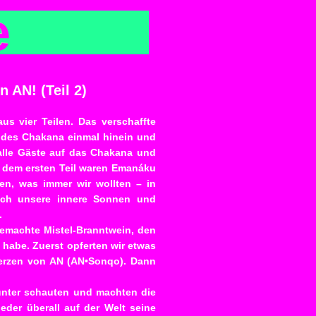
e
 AN! (Teil 2)
s vier Teilen. Das verschaffte
 des Chakana einmal hinein und
alle Gäste auf das Chakana und
nd dem ersten Teil waren Emanáku
en, was immer wir wollten – in
 ich unsere innere Sonnen und
.
gemachte Mistel-Branntwein, den
 habe. Zuerst opferten wir etwas
Herzen von AN (AN•Sonqo). Dann
unter schauten und machten die
eder überall auf der Welt seine