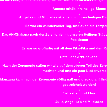
an die Energien dienen sollen, die hier während unserer Heilige
Anastra erhält ihre heilige Blume
Angelika und Milciades strahlen mit ihren heiligen 
Es war ein wundervoller Tag, und auch die Temper
Das AN•Chakana nach der Zeremonie mit unseren Heiligen Stäb
Positionen
Es war so großartig mit all dem Pika-Pika und den R
Detail des AN•Chakana.
Nach der Zeremonie saßen wir alle auf dem oberen Teil des Zer
machten und uns ein paar Lieder vors
Manzana kam nach der Zeremonie völlig naß und dreckig an! Und n
gestreichelt werden!
Sebastian und Eloy
Julie, Angelika und Milciades