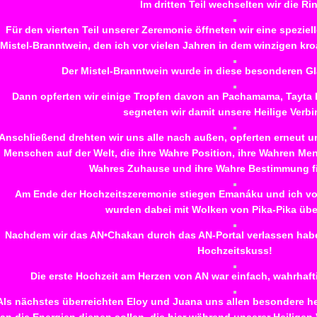
Im dritten Teil wechselten wir die Ri
Für den vierten Teil unserer Zeremonie öffneten wir eine spezi
Mistel-Branntwein, den ich vor vielen Jahren in dem winzigen kro
Der Mistel-Branntwein wurde in diese besonderen Gl
Dann opferten wir einige Tropfen davon an Pachamama, Tayta
segneten wir damit unsere Heilige Verb
Anschließend drehten wir uns alle nach außen, opferten erneut un
Menschen auf der Welt, die ihre Wahre Position, ihre Wahren Men
Wahres Zuhause und ihre Wahre Bestimmung fi
Am Ende der Hochzeitszeremonie stiegen Emanáku und ich v
wurden dabei mit Wolken von Pika-Pika übe
Nachdem wir das AN•Chakan durch das AN-Portal verlassen haben
Hochzeitskuss!
Die erste Hochzeit am Herzen von AN war einfach, wahrhaft
Als nächstes überreichten Eloy und Juana uns allen besondere he