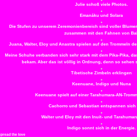
Julie schoß viele Photos.
Emanáku und Solara
Die Stufen zu unserem Zeremonienbereich sind voller Blumen
zusammen mit den Fahnen von Bal
Juana, Walter, Eloy und Anastra spielen auf den Trommeln 
Meine Schuhe verbanden sich sehr stark mit dem Pika-Pika, das
bekam. Aber das ist völlig in Ordnung, denn so sehen si
Tibetische Zimbeln erklingen
Keenuane, Indigo und Nuna
Keenuane spielt auf einer Tarahumara-AN-Tromm
Cachorro und Sebastian entspannen sich 
Walter und Eloy mit den Inuit- und Tarahuma
Indigo sonnt sich in der Energie.
pread the love