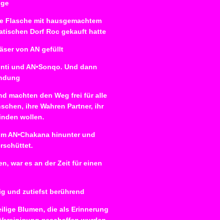
nge
elle Flasche mit hausgemachtem
atischen Dorf Roc gekauft hatte
äser von AN gefüllt
 Inti und AN•Sonqo. Und dann
indung
d machten den Weg frei für alle
schen, ihre Wahren Partner, ihr
nden wollen.
om AN•Chakana hinunter und
rschüttet.
, war es an der Zeit für einen
ig und zutiefst berührend
ilige Blumen, die als Erinnerung