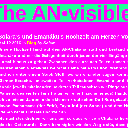
The AN
•
visibl
Solara’s und Emanáku’s Hochzeit am Herzen von
Mai 12 2016 in
Blog
by Solara
Unsere Hochzeit fand auf dem AN•Chakana statt und bestand au
Emanáku und mir die Gelegenheit durch jeden der vier Eingänge
einmal hinaus zu gehen. Zwischen den einzelnen Teilen kamen 
drehten einen Viertelkreis weiter auf eine neue Position. Währe
und ich unter einem Stück Stoff, wo wir einander sagen konnt
Sternen-Sprache. Im zweiten Teil verheirateten Emanáku und
Monde jeweils miteinander. Im dritten Teil tauschten wir Ringe aus
Während des vierten Teils holten wir eine Flasche heraus: Hand
ich vor vielen Jahren in dem kleinen kroatischen Dorf Roc gekauft
davon Pachamama (der Erde), Tayta Inti (der Sonne) und dem 
stießen wir auf unsere Hochzeit an.
Als nächstes drehten wir uns um, so dass wir vom Chakana her
gleiche Opferrunde. Dann bereinigten wir den Weg dafür, dass j