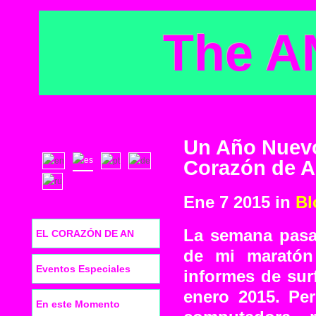
The A
Un Año Nuevo
Corazón de 
Ene 7 2015 in
Bl
La semana pasa
EL CORAZÓN DE AN
de mi maratón
Eventos Especiales
informes de sur
enero 2015. Pe
En este Momento