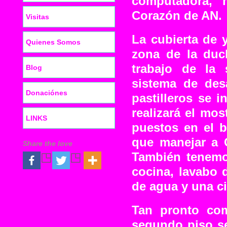
computadora, 
Corazón de AN.
Visitas
La cubierta de 
Quienes Somos
zona de la duc
trabajo de la
Blog
sistema de des
Donaciónes
pastilleros se 
realizará el mo
LINKS
puestos en el b
que manejar a 
Share the love
También tenemo
cocina, lavabo d
de agua y una ci
Tan pronto com
segundo piso s